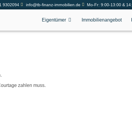
1 9302094
info@tb-finanz-immobilien.de
Mo-Fr: 9:00-13:00 & 14
Eigentümer
Immobilienangebot
.
 Courtage zahlen muss.