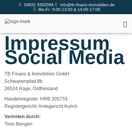
04931 9302094
info@tb-finanz-immobilien.de
Mo-Fr: 9:00-13:00 & 14:00-17:00
Impressum
Social Media
TB Finanz & Immobilien GmbH
Schwanenpfad 8b
26524 Hage, Ostfriesland
Handelsregister: HRB 205753
Registergericht: Amtsgericht Aurich
Vertreten durch:
Timo Bengen