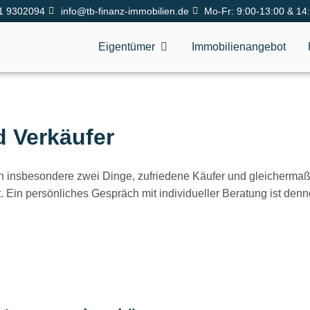
1 9302094
info@tb-finanz-immobilien.de
Mo-Fr: 9:00-13:00 & 14
Eigentümer
Immobilienangebot
d Verkäufer
llen insbesondere zwei Dinge, zufriedene Käufer und gleicherma
 Ein persönliches Gespräch mit individueller Beratung ist den