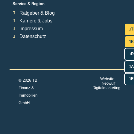
Service & Region
Ratgeber & Blog
Karriere & Jobs
Impressum
T
Datenschutz
K
R
A
Website:
E
© 2026 TB
Neowulf
Finanz &
Digitalmarketing
Immobilien
GmbH