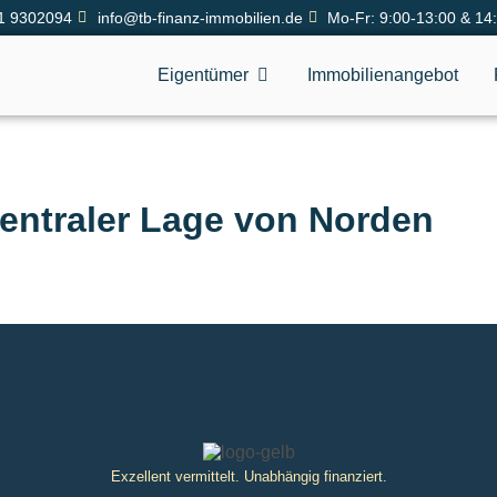
1 9302094
info@tb-finanz-immobilien.de
Mo-Fr: 9:00-13:00 & 14
Eigentümer
Immobilienangebot
zentraler Lage von Norden
Exzellent vermittelt. Unabhängig finanziert.