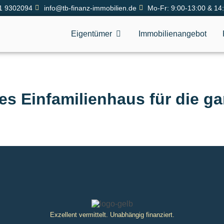
1 9302094
info@tb-finanz-immobilien.de
Mo-Fr: 9:00-13:00 & 14
Eigentümer
Immobilienangebot
es Einfamilienhaus für die ga
Exzellent vermittelt. Unabhängig finanziert.