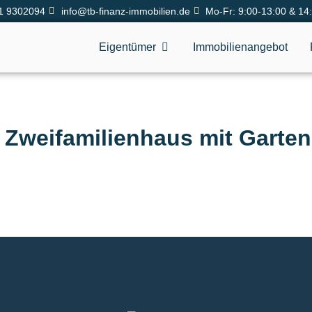
1 9302094
info@tb-finanz-immobilien.de
Mo-Fr: 9:00-13:00 & 14
Eigentümer
Immobilienangebot
is Zweifamilienhaus mit Garte
!