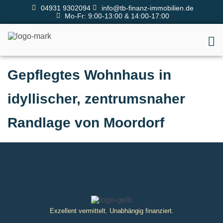
04931 9302094
info@tb-finanz-immobilien.de
Mo-Fr: 9:00-13:00 & 14:00-17:00
Gepflegtes Wohnhaus in
idyllischer, zentrumsnaher
Randlage von Moordorf
Exzellent vermittelt. Unabhängig finanziert.