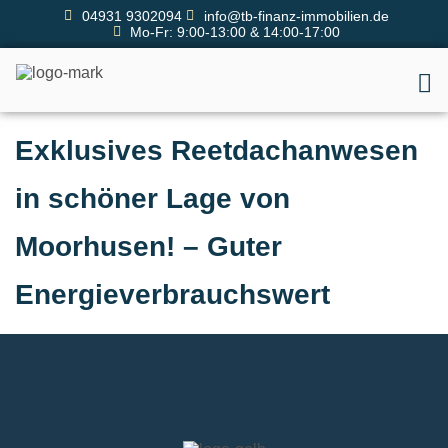
04931 9302094
info@tb-finanz-immobilien.de
Mo-Fr: 9:00-13:00 & 14:00-17:00
Exklusives Reetdachanwesen
in schöner Lage von
Moorhusen! – Guter
Energieverbrauchswert